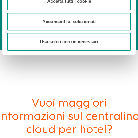
gestione centralizzata del tuo
Accetta tutti i cookie
hotel!
Acconsenti ai selezionati
Usa solo i cookie necessari
Vuoi maggiori
informazioni sul centralin
cloud per hotel?