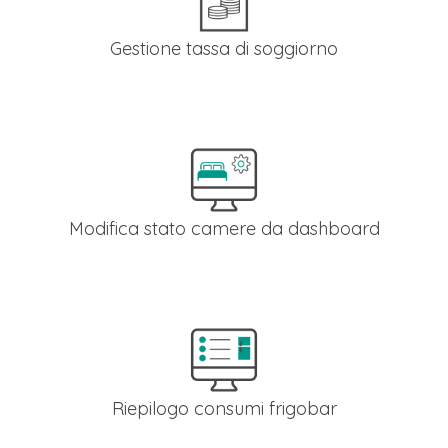
Gestione tassa di soggiorno
Nelle impostazioni generali, puoi decidere l'ammontare della
tassa di soggiorno che verrà conteggiata nella
rendicontazione finale della camera.a.
Modifica stato camere da dashboard
Utilizzando la dashboard realtime del centralino, per ciascun
camera puoi cambiare lo stato per renderla disponibile per
una nuova prenotazione.
Riepilogo consumi frigobar
Tutte le consumazioni dei tuoi ospiti verranno