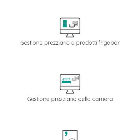
del centralino oppure tramite codice telefonico.
Gestione prezziario e prodotti frigobar
Puoi inserire autonomamente i prodotti frigobar e deciderne i
prezzo.
Gestione prezziario della camera
Al momento del check-in, puoi impostare il costo giornaliero
della camera.