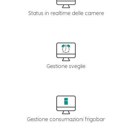
Status in realtime delle camere
Dal pannello di controllo puoi consultare se la camera è
disponibile, da pulire, in manutenzione oppure occupata da
una prenotazione in corso.
Gestione sveglie
Per ogni camera potrai attivare una o più sveglie dal tuo
pannello di amministrazione del centralino oppure
direttamente dal telefono della camera..
Gestione consumazioni frigobar
Puoi aggiungere i prodotti consumati dal tuo ospite dal men