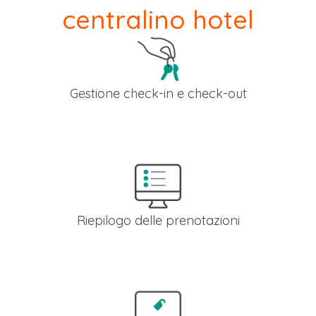
centralino hotel
Gestione check-in e check-out
Nel tuo pannello di controllo potrai gestire i check-in e i check
out delle tue camere e avere quindi la situazione sempre
aggiornata in tempo reale.
Riepilogo delle prenotazioni
Puoi consultare l'elenco delle prenotazioni filtrandole per
camera, stato (in corso o chiuse) e per data di check-in e
check-out.