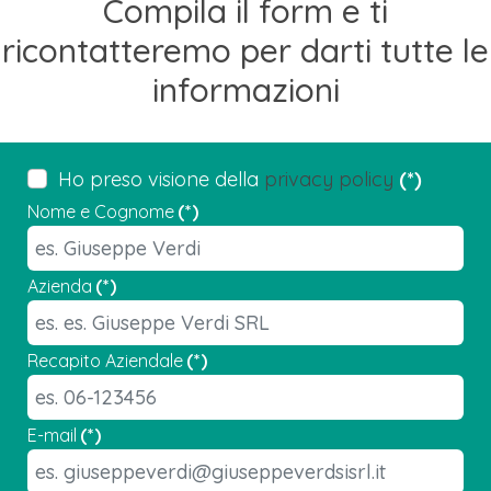
Compila il form e ti
ricontatteremo per darti tutte le
informazioni
Ho preso visione della
privacy policy
(*)
Nome e Cognome
(*)
Azienda
(*)
Recapito Aziendale
(*)
E-mail
(*)