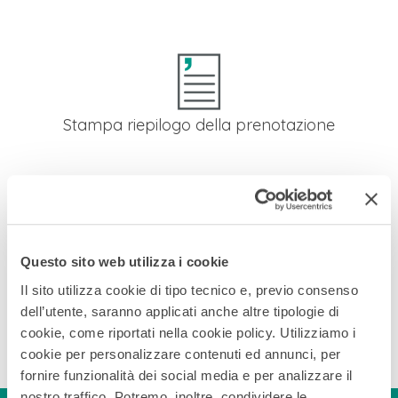
automaticamente elencate nel riepilogo delle prenotazioni.
Stampa riepilogo della prenotazione
In qualsiasi momento, puoi stampare al tuo ospite il riepilogo
della sua prenotazione in cui troverà le chiamate
eventualmente effettuate dalla camera e i prodotti
consumati dal frigobar.
Questo sito web utilizza i cookie
Logo stampa personalizzabile
Il sito utilizza cookie di tipo tecnico e, previo consenso
Nella stampa di riepilogo puoi inserire il logo della tua
dell’utente, saranno applicati anche altre tipologie di
struttura.
cookie, come riportati nella cookie policy. Utilizziamo i
cookie per personalizzare contenuti ed annunci, per
fornire funzionalità dei social media e per analizzare il
nostro traffico. Potremo, inoltre, condividere le