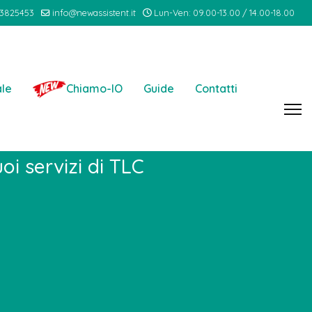
3825453
info@newassistent.it
Lun-Ven: 09.00-13.00 / 14.00-18.00
ale
Chiamo-IO
Guide
Contatti
M di NwPbx Cloud
oi servizi di TLC