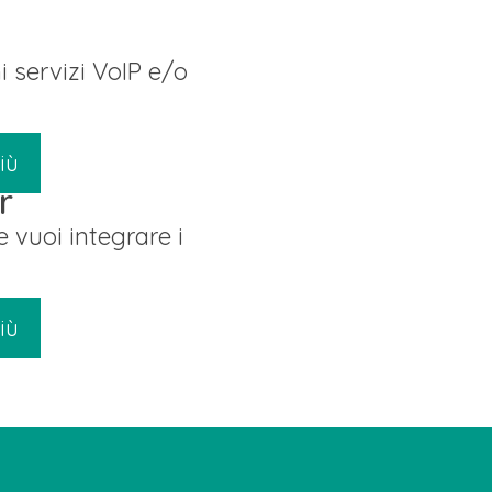
i servizi VoIP e/o
iù
r
 vuoi integrare i
iù