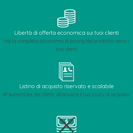
Libertà di offerta economica sui tuoi clienti
Hai la completa autonomia di pricing del prodotto verso i
tuoi clienti
Listino di acquisto riservato e scalabile
All’aumentare dei clienti, diminuisce il tuo costo di acquisto