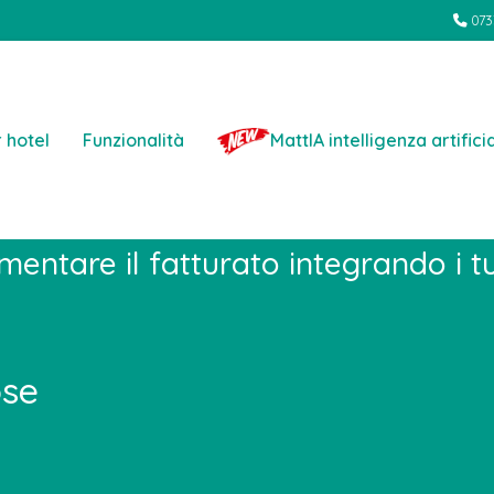
073
 hotel
Funzionalità
MattIA intelligenza artifici
te del PARTNER PROGRA
ntare il fatturato integrando i tu
ose